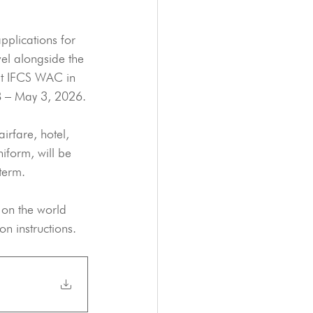
plications for 
el alongside the 
t IFCS WAC in 
8 – May 3, 2026.
irfare, hotel, 
iform, will be 
term.
 on the world 
n instructions.