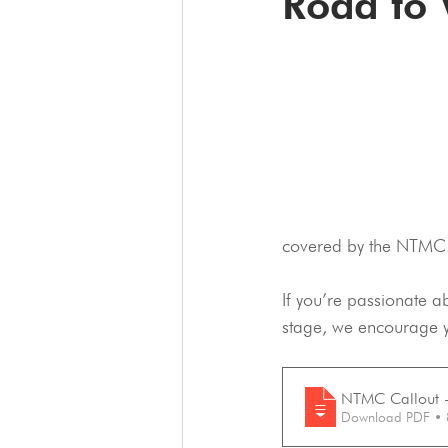
Road to 
covered by the NTMC. 
If you’re passionate a
stage, we encourage yo
NTMC Callout 
Download PDF •