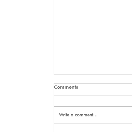
Comments
Tryout Courses
Write a comment...