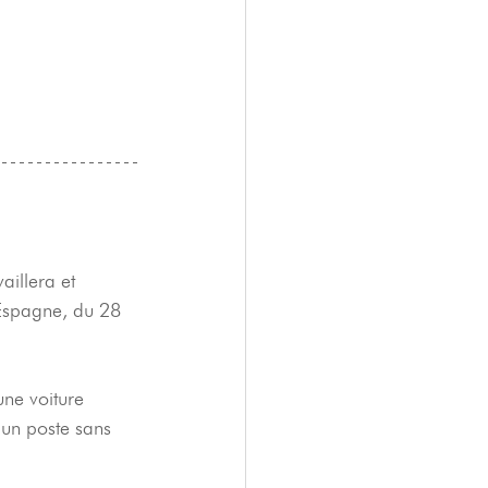
illera et 
Espagne, du 28 
une voiture 
'un poste sans 