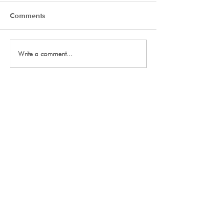
Comments
Tryout Courses
Day One Tryouts
Write a comment...